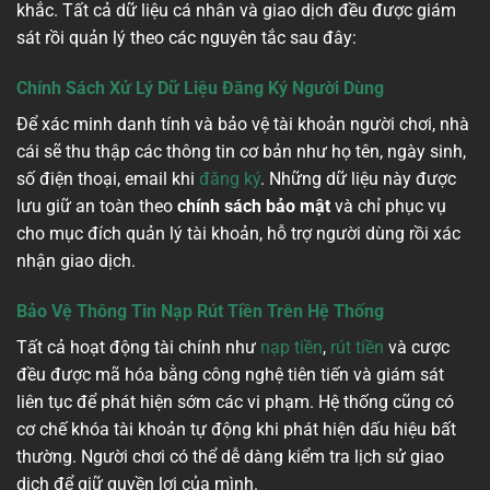
khắc. Tất cả dữ liệu cá nhân và giao dịch đều được giám
sát rồi quản lý theo các nguyên tắc sau đây:
Chính Sách Xử Lý Dữ Liệu Đăng Ký Người Dùng
Để xác minh danh tính và bảo vệ tài khoản người chơi, nhà
cái sẽ thu thập các thông tin cơ bản như họ tên, ngày sinh,
số điện thoại, email khi
đăng ký
. Những dữ liệu này được
lưu giữ an toàn theo
chính sách bảo mật
và chỉ phục vụ
cho mục đích quản lý tài khoản, hỗ trợ người dùng rồi xác
nhận giao dịch.
Bảo Vệ Thông Tin Nạp Rút Tiền Trên Hệ Thống
Tất cả hoạt động tài chính như
nạp tiền
,
rút tiền
và cược
đều được mã hóa bằng công nghệ tiên tiến và giám sát
liên tục để phát hiện sớm các vi phạm. Hệ thống cũng có
cơ chế khóa tài khoản tự động khi phát hiện dấu hiệu bất
thường. Người chơi có thể dễ dàng kiểm tra lịch sử giao
dịch để giữ quyền lợi của mình.