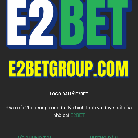
LOGO ĐẠI LÝ E2BET
Địa chỉ e2betgroup.com đại lý chính thức và duy nhất của
nhà cái
E2BET