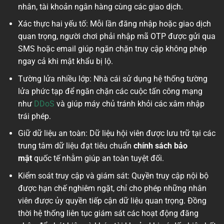
nhân, tài khoản ngân hàng cùng các giao dịch.
Xác thực hai yếu tố: Mỗi lần đăng nhập hoặc giao dịch
quan trọng, người chơi phải nhập mã OTP được gửi qua
SMS hoặc email giúp ngăn chặn truy cập không phép
ngay cả khi mật khẩu bị lộ.
Tường lửa nhiều lớp: Nhà cái sử dụng hệ thống tường
lửa phức tạp để ngăn chặn các cuộc tấn công mạng
như
DDoS
và giúp máy chủ tránh khỏi các xâm nhập
trái phép.
Giữ dữ liệu an toàn: Dữ liệu hội viên được lưu trữ tại các
trung tâm dữ liệu đạt tiêu chuẩn
chính sách bảo
mật
quốc tế nhằm giúp an toàn tuyệt đối.
Kiểm soát truy cập và giám sát: Quyền truy cập nội bộ
được hạn chế nghiêm ngặt, chỉ cho phép những nhân
viên được ủy quyền tiếp cận dữ liệu quan trọng. Đồng
thời hệ thống liên tục giám sát các hoạt động đăng