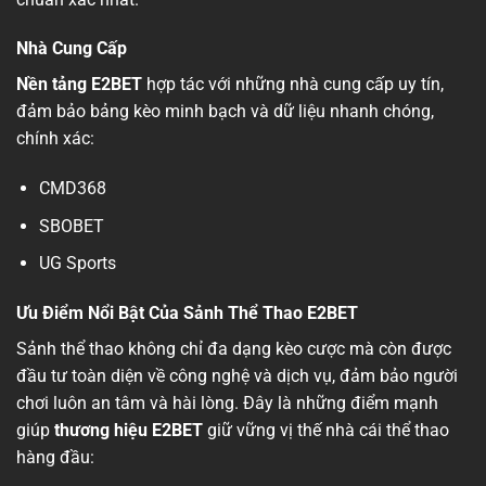
Nhà Cung Cấp
Nền tảng E2BET
hợp tác với những nhà cung cấp uy tín,
đảm bảo bảng kèo minh bạch và dữ liệu nhanh chóng,
chính xác:
CMD368
SBOBET
UG Sports
Ưu Điểm Nổi Bật Của Sảnh Thể Thao E2BET
Sảnh thể thao không chỉ đa dạng kèo cược mà còn được
đầu tư toàn diện về công nghệ và dịch vụ, đảm bảo người
chơi luôn an tâm và hài lòng. Đây là những điểm mạnh
giúp
thương hiệu E2BET
giữ vững vị thế nhà cái thể thao
hàng đầu: