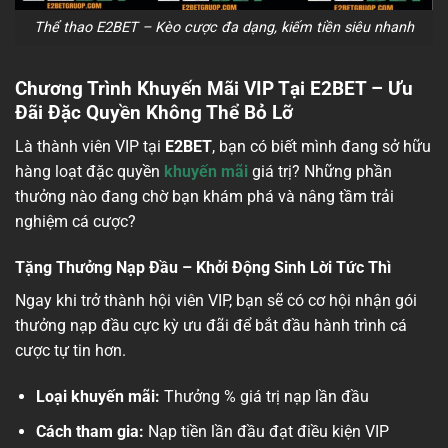
Thể thao E2BET – Kèo cược đa dạng, kiếm tiền siêu nhanh
Chương Trình Khuyến Mãi VIP Tại E2BET – Ưu
Đãi Đặc Quyền Không Thể Bỏ Lỡ
Là thành viên VIP tại
E2BET
, bạn có biết mình đang sở hữu
hàng loạt đặc quyền
khuyến mãi
giá trị? Những phần
thưởng nào đang chờ bạn khám phá và nâng tầm trải
nghiệm cá cược?
Tặng Thưởng Nạp Đầu – Khởi Động Sinh Lời Tức Thì
Ngay khi trở thành hội viên VIP, bạn sẽ có cơ hội nhận gói
thưởng nạp đầu cực kỳ ưu đãi để bắt đầu hành trình cá
cược tự tin hơn.
Loại khuyến mãi:
Thưởng % giá trị nạp lần đầu
Cách tham gia:
Nạp tiền lần đầu đạt điều kiện VIP