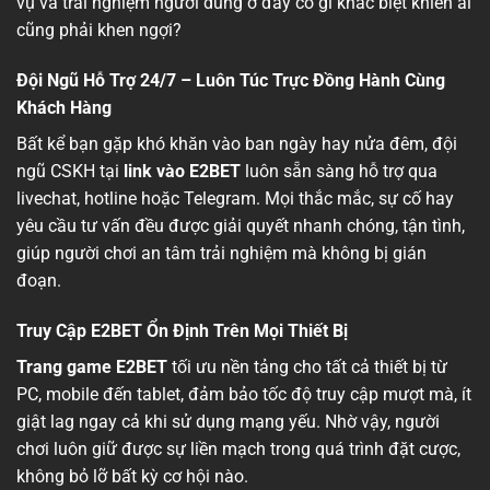
vụ và trải nghiệm người dùng ở đây có gì khác biệt khiến ai
cũng phải khen ngợi?
Đội Ngũ Hỗ Trợ 24/7 – Luôn Túc Trực Đồng Hành Cùng
Khách Hàng
Bất kể bạn gặp khó khăn vào ban ngày hay nửa đêm, đội
ngũ CSKH tại
link vào E2BET
luôn sẵn sàng hỗ trợ qua
livechat, hotline hoặc Telegram. Mọi thắc mắc, sự cố hay
yêu cầu tư vấn đều được giải quyết nhanh chóng, tận tình,
giúp người chơi an tâm trải nghiệm mà không bị gián
đoạn.
Truy Cập E2BET Ổn Định Trên Mọi Thiết Bị
Trang game E2BET
tối ưu nền tảng cho tất cả thiết bị từ
PC, mobile đến tablet, đảm bảo tốc độ truy cập mượt mà, ít
giật lag ngay cả khi sử dụng mạng yếu. Nhờ vậy, người
chơi luôn giữ được sự liền mạch trong quá trình đặt cược,
không bỏ lỡ bất kỳ cơ hội nào.