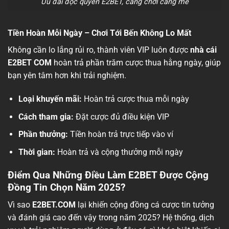
Ưu đãi độc quyền E2BET, càng chơi càng mê
Tiền Hoàn Mỗi Ngày – Chơi Tới Bến Không Lo Mất
Không cần lo lắng rủi ro, thành viên VIP luôn được
nhà cái
E2BET COM
hoàn trả phần trăm cược thua hằng ngày, giúp
bạn yên tâm hơn khi trải nghiệm.
Loại khuyến mãi:
Hoàn trả cược thua mỗi ngày
Cách tham gia:
Đặt cược đủ điều kiện VIP
Phần thưởng:
Tiền hoàn trả trực tiếp vào ví
Thời gian:
Hoàn trả và cộng thưởng mỗi ngày
Điểm Qua Những Điều Làm E2BET Được Cộng
Đồng Tin Chọn Năm 2025?
Vì sao
E2BET.COM
lại khiến cộng đồng cá cược tin tưởng
và đánh giá cao đến vậy trong năm 2025? Hệ thống, dịch