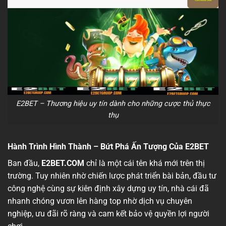
E2BET – Thương hiệu uy tín dành cho những cược thủ thực
thụ
Hành Trình Hình Thành – Bứt Phá Ấn Tượng Của E2BET
Ban đầu,
E2BET.COM
chỉ là một cái tên khá mới trên thị
trường. Tuy nhiên nhờ chiến lược phát triển bài bản, đầu tư
công nghệ cùng sự kiên định xây dựng uy tín, nhà cái đã
nhanh chóng vươn lên hàng top nhờ dịch vụ chuyên
nghiệp, ưu đãi rõ ràng và cam kết bảo vệ quyền lợi người