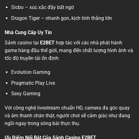
Sicbo – xúc xắc đầy bất ngờ
Dragon Tiger – nhanh gọn, kịch tính thắng lớn
Nhà Cung Cấp Uy Tín
Sảnh casino tại
E2BET
hợp tác với các nhà phát hành
game hàng đầu thế giới, mang đến chất lượng hình ảnh và
tốc độ truyền tải ổn định:
Evolution Gaming
Pragmatic Play Live
Sexy Gaming
Với công nghệ livestream chuẩn HD, camera đa góc quay
và âm thanh chân thật, người chơi sẽ cảm giác như đang
ngồi ngay trong sòng bài thực thụ.
Ưu Điểm Nổi Bật Của Sảnh Casino E2BET