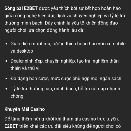
Sòng bài E2BET
được yêu thích bởi sự kết hợp hoàn hảo
giữa công nghệ hiện đại, dịch vụ chuyên nghiệp và tỷ lệ trả
thưởng minh bạch. Đây chính là yếu tố khiến đông đảo
người chơi lựa chọn đồng hành lâu dài:
Giao diện mượt mà, tương thích hoàn hảo với cả mobile
và desktop
Dealer xinh đẹp, chuyên nghiệp, tạo trải nghiệm thân
thiện và thú vị
Đa dạng bàn cược, mức cược phù hợp mọi ngân sách
Tỷ lệ trả thưởng cao, minh bạch, hỗ trợ rút nạp nhanh
chóng
Khuyến Mãi Casino
Để tăng thêm hứng khởi khi tham gia casino trực tuyến,
E2BET
triển khai các ưu đãi siêu khủng để người chơi có