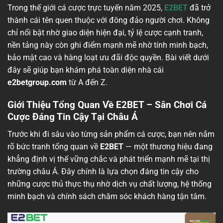
Trong thế giới cá cược trực tuyến năm 2025,
E2BET
đã trở
thành cái tên quen thuộc với đông đảo người chơi. Không
chỉ nổi bật nhờ giao diện hiện đại, tỷ lệ cược cạnh tranh,
nền tảng này còn ghi điểm mạnh mẽ nhờ tính minh bạch,
bảo mật cao và hàng loạt ưu đãi độc quyền. Bài viết dưới
đây sẽ giúp bạn khám phá toàn diện nhà cái
e2betgroup.com
từ A đến Z.
Giới Thiệu Tổng Quan Về E2BET – Sân Chơi Cá
Cược Đáng Tin Cậy Tại Châu Á
Trước khi đi sâu vào từng sản phẩm cá cược, bạn nên nắm
rõ bức tranh tổng quan về
E2BET
— một thương hiệu đang
khẳng định vị thế vững chắc và phát triển mạnh mẽ tại thị
trường châu Á. Đây chính là lựa chọn đáng tin cậy cho
những cược thủ thực thụ nhờ dịch vụ chất lượng, hệ thống
minh bạch và chính sách chăm sóc khách hàng tận tâm.