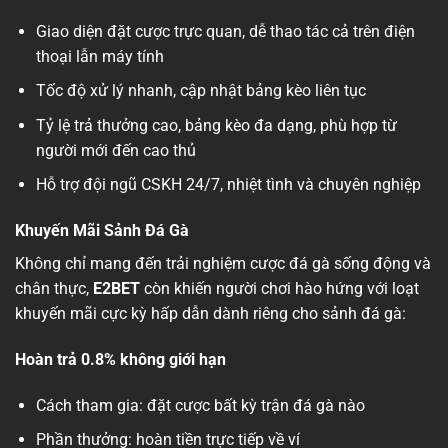
Giao diện đặt cược trực quan, dễ thao tác cả trên điện
thoại lẫn máy tính
Tốc độ xử lý nhanh, cập nhật bảng kèo liên tục
Tỷ lệ trả thưởng cao, bảng kèo đa dạng, phù hợp từ
người mới đến cao thủ
Hỗ trợ đội ngũ CSKH 24/7, nhiệt tình và chuyên nghiệp
Khuyến Mãi Sảnh Đá Gà
Không chỉ mang đến trải nghiệm cược đá gà sống động và
chân thực,
E2BET
còn khiến người chơi hào hứng với loạt
khuyến mãi cực kỳ hấp dẫn dành riêng cho sảnh đá gà:
Hoàn trả 0.8% không giới hạn
Cách tham gia: đặt cược bất kỳ trận đá gà nào
Phần thưởng: hoàn tiền trực tiếp về ví