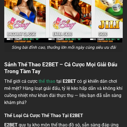
Sòng bài đỉnh cao, thưởng lớn mỗi ngày cùng siêu ưu đãi
Sảnh Thể Thao E2BET – Cá Cược Mọi Giải Đấu
Trong Tầm Tay
Thế giới cá cược
thể thao
tại
E2BET
có gì khiến dân chơi
mê mệt? Hàng loạt giải đấu, tỷ lệ kèo hấp dẫn và không khí
cuồng nhiệt như khán đài thực thụ — liệu bạn đã sẵn sàng
khám phá?
Thể Loại Cá Cược Thể Thao Tại E2BET
E2BET
quy tụ kho môn thể thao đồ sộ, sẵn sàng đáp ứng