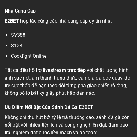
Nhà Cung Cấp
E2BET
hợp tác cùng các nhà cung cấp uy tín như:
SV388
S128
Cockfight Online
Tất cả đều hỗ trợ
livestream trực tiếp
với chất lượng hình
ảnh sắc nét, âm thanh trung thực, camera đa góc quay, độ
trễ cực thấp để bạn theo dõi từng pha giao chiến rõ ràng,
không bỏ lỡ bất kỳ giây phút hấp dẫn nào.
Ưu Điểm Nổi Bật Của Sảnh Đá Gà E2BET
Không chỉ thu hút bởi tỷ lệ trả thưởng cao, sảnh đá gà còn
nổi bật với nhiều tiện ích và công nghệ hiện đại, đảm bảo
trải nghiệm đặt cược liền mạch và an toàn: