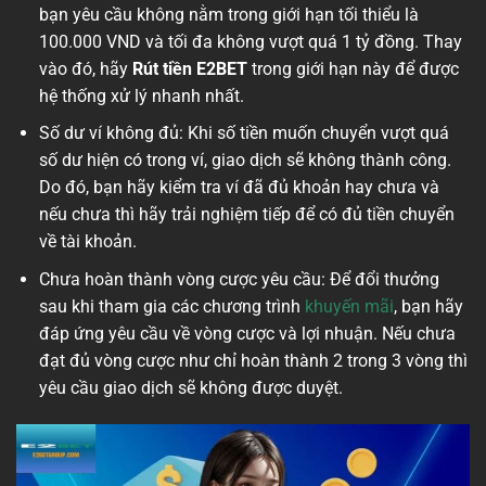
bạn yêu cầu không nằm trong giới hạn tối thiểu là
100.000 VND và tối đa không vượt quá 1 tỷ đồng. Thay
vào đó, hãy
Rút tiền E2BET
trong giới hạn này để được
hệ thống xử lý nhanh nhất.
Số dư ví không đủ: Khi số tiền muốn chuyển vượt quá
số dư hiện có trong ví, giao dịch sẽ không thành công.
Do đó, bạn hãy kiểm tra ví đã đủ khoản hay chưa và
nếu chưa thì hãy trải nghiệm tiếp để có đủ tiền chuyển
về tài khoản.
Chưa hoàn thành vòng cược yêu cầu: Để đổi thưởng
sau khi tham gia các chương trình
khuyến mãi
, bạn hãy
đáp ứng yêu cầu về vòng cược và lợi nhuận. Nếu chưa
đạt đủ vòng cược như chỉ hoàn thành 2 trong 3 vòng thì
yêu cầu giao dịch sẽ không được duyệt.