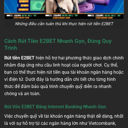
Những điều cần tuân thủ khi thực hiện rút tiền E2BET
Cách Rút Tiền E2BET Nhanh Gọn, Đúng Quy
Trình
Rút tiền E2BET
hiện hỗ trợ hai phương thức giao dịch chính
nhằm đáp ứng nhu cầu linh hoạt của người chơi. Cụ thể,
bạn có thể thực hiện rút tiền qua tài khoản ngân hàng hoặc
ví điện tử. Dưới đây là hướng dẫn chi tiết cho từng hình
thức để đảm bảo quá trình chuyển quỹ diễn ra nhanh
chóng và an toàn.
Rút Vốn E2BET Bằng Internet Banking Nhanh Gọn
Việc chuyển quỹ về tài khoản ngân hàng thật dễ dàng, nhất
là với sự hỗ trợ từ các ngân hàng lớn như Vietcombank,