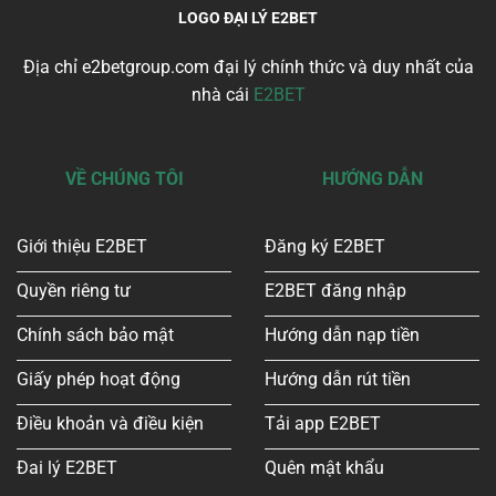
LOGO ĐẠI LÝ E2BET
Địa chỉ e2betgroup.com đại lý chính thức và duy nhất của
nhà cái
E2BET
VỀ CHÚNG TÔI
HƯỚNG DẪN
Giới thiệu E2BET
Đăng ký E2BET
Quyền riêng tư
E2BET đăng nhập
Chính sách bảo mật
Hướng dẫn nạp tiền
Giấy phép hoạt động
Hướng dẫn rút tiền
Điều khoản và điều kiện
Tải app E2BET
Đai lý E2BET
Quên mật khẩu