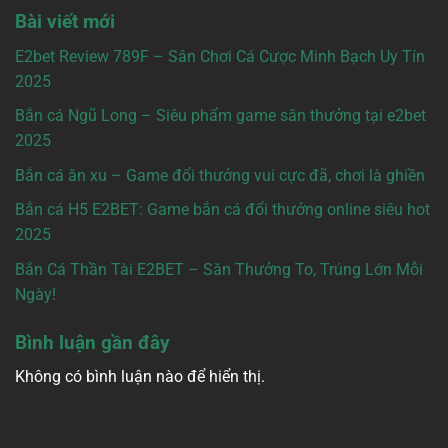
Bài viết mới
E2bet Review 789F – Sân Chơi Cá Cược Minh Bạch Uy Tín
2025
Bắn cá Ngũ Long – Siêu phẩm game săn thưởng tại e2bet
2025
Bắn cá ăn xu – Game đổi thưởng vui cực đã, chơi là ghiền
Bắn cá H5 E2BET: Game bắn cá đổi thưởng online siêu hot
2025
Bắn Cá Thần Tài E2BET – Săn Thưởng To, Trúng Lớn Mỗi
Ngày!
Bình luận gần đây
Không có bình luận nào để hiển thị.