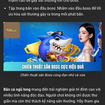
mạnh cao để gây sát thương lớn cho boss.
Tập trung bắn vào đầu boss: Nhắm vào đầu boss để tối
ưu hóa sát thương gây ra trong mỗi phát bắn.
Chiến thuật săn Boss cùng đạn nhỏ và vừa
Bắn cá ngũ long
mang đến trải nghiệm giải trí đỉnh cao với
nhiều tính năng độc đáo. Người chơi không chỉ được thư
giãn mà còn thử thách kỹ năng săn thưởng. Hãy tham gia