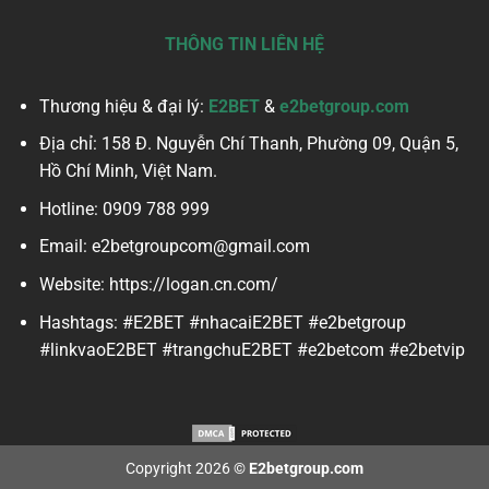
THÔNG TIN LIÊN HỆ
Thương hiệu & đại lý:
E2BET
&
e2betgroup.com
Địa chỉ: 158 Đ. Nguyễn Chí Thanh, Phường 09, Quận 5,
Hồ Chí Minh, Việt Nam.
Hotline: 0909 788 999
Email: e2betgroupcom@gmail.com
Website: https://logan.cn.com/
Hashtags: #E2BET #nhacaiE2BET #e2betgroup
#linkvaoE2BET #trangchuE2BET #e2betcom #e2betvip
Copyright 2026 ©
E2betgroup.com