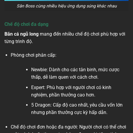
Săn Boss cùng nhiều hiệu ứng dụng súng khác nhau
Chế độ chơi đa dạng
Bắn cá ngũ long
mang đến nhiều chế độ chơi phù hợp với
từng trình độ.
Phòng chơi phân cấp:
Newbie: Dành cho các tân binh, mức cược
thấp, dễ làm quen với cách chơi.
Expert: Phù hợp với người chơi có kinh
nghiệm, phần thưởng cao hơn.
5 Dragon: Cấp độ cao nhất, yêu cầu vốn lớn
nhưng phần thưởng cực kỳ hấp dẫn.
Chế độ chơi đơn hoặc đa người: Người chơi có thể chơi