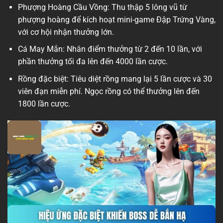
Phượng Hoàng Cầu Vồng: Thu thập 5 lông vũ từ
phượng hoàng để kích hoạt mini-game Đập Trứng Vàng,
với cơ hội nhận thưởng lớn.
Cá May Mắn: Nhân điểm thưởng từ 2 đến 10 lần, với
phần thưởng tối đa lên đến 4000 lần cược.
Rồng đặc biệt: Tiêu diệt rồng mang lại 5 lần cược và 30
viên đạn miễn phí. Ngọc rồng có thể thưởng lên đến
1800 lần cược.