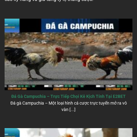
Đá Gà Campuchia – Trực Tiếp Chọi Kê Kịch Tính Tại E2BET
Đá gà Campuchia – Một loại hình cá cược trực tuyến mở ra vô
vàn [...]