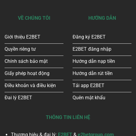
VỀ CHÚNG TÔI
HƯỚNG DẪN
Giới thiệu E2BET
Đăng ký E2BET
Quyền riêng tư
E2BET đăng nhập
Chính sách bảo mật
Hướng dẫn nạp tiền
Giấy phép hoạt động
Hướng dẫn rút tiền
Điều khoản và điều kiện
Tải app E2BET
Đai lý E2BET
Quên mật khẩu
THÔNG TIN LIÊN HỆ
Thương hiệu & đại lý:
E2BET
&
e2betgroup.com