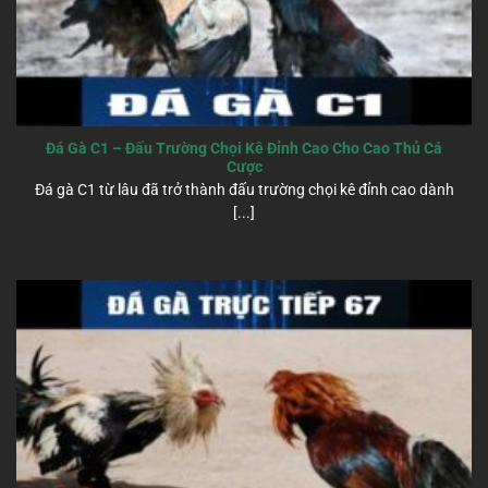
Đá Gà C1 – Đấu Trường Chọi Kê Đỉnh Cao Cho Cao Thủ Cá
Cược
Đá gà C1 từ lâu đã trở thành đấu trường chọi kê đỉnh cao dành
[...]