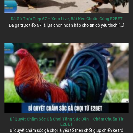
Đá Gà Trực Tiếp 67 – Xem Live, Bắt Kèo Chuẩn Cùng E2BET
Đá gà trực tiếp 67 là lựa chọn hoàn hảo cho tín đồ yêu thích [...]
Bí Quyết Chăm Sóc Gà Chọi Tăng Sức Bền – Chăm Chuẩn Từ
E2BET
Bí quyết chăm sóc gà chọi là yếu tố then chốt giúp chiến kê trở