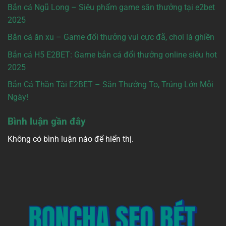
Bắn cá Ngũ Long – Siêu phẩm game săn thưởng tại e2bet
2025
Bắn cá ăn xu – Game đổi thưởng vui cực đã, chơi là ghiền
Bắn cá H5 E2BET: Game bắn cá đổi thưởng online siêu hot
2025
Bắn Cá Thần Tài E2BET – Săn Thưởng To, Trúng Lớn Mỗi
Ngày!
Bình luận gần đây
Không có bình luận nào để hiển thị.